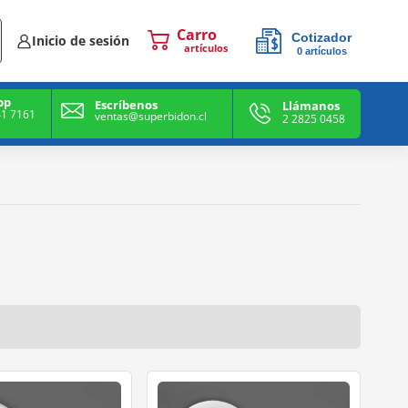
Cotizador
Inicio de sesión
0
artículos
0
artículos
pp
Escríbenos
Llámanos
41 7161
ventas@superbidon.cl
2 2825 0458