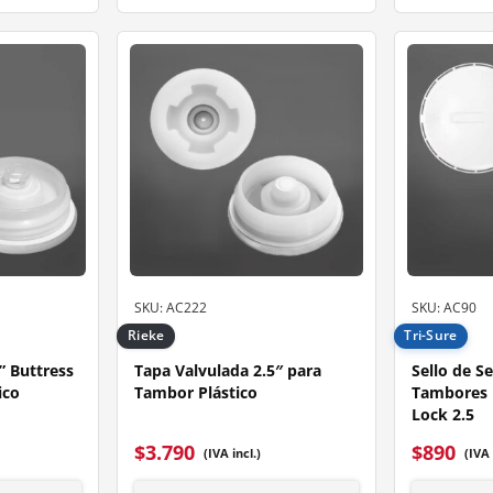
SKU: AC222
SKU: AC90
Rieke
Tri-Sure
” Buttress
Tapa Valvulada 2.5″ para
Sello de S
ico
Tambor Plástico
Tambores P
Lock 2.5
$
3.790
$
890
(IVA incl.)
(IVA 