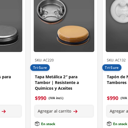
SKU: AC220
SKU: AC132
Tri-Sure
Tri-Sure
s para
Tapa Metálica 2″ para
Tapón de N
Tambor | Resistente a
Tambores 
Químicos y Aceites
$
990
$
990
(IVA incl.)
(IVA 
Agregar al carrito
Agregar a
En stock
En stock