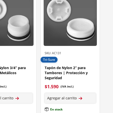
SKU: AC131
Tri-Sure
ylon 3/4” para
Tapón de Nylon 2” para
Metálicos
Tambores | Protección y
Seguridad
$
1.590
incl.)
(IVA incl.)
l carrito
Agregar al carrito
En stock