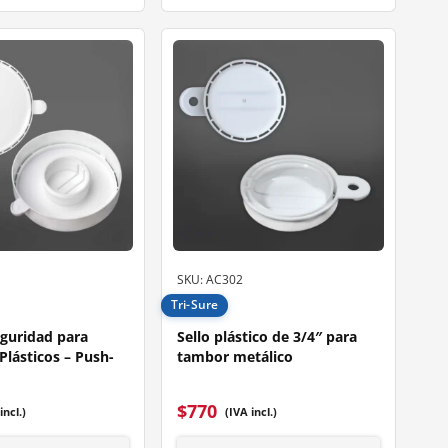
SKU: AC302
Tri-Sure
eguridad para
Sello plástico de 3/4″ para
lásticos – Push-
tambor metálico
$
770
incl.)
(IVA incl.)