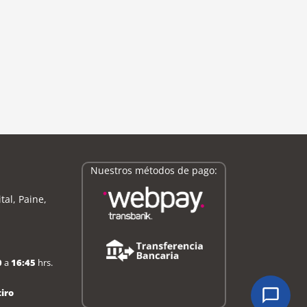
Nuestros métodos de pago:
tal, Paine,
0
a
16:45
hrs.
iro