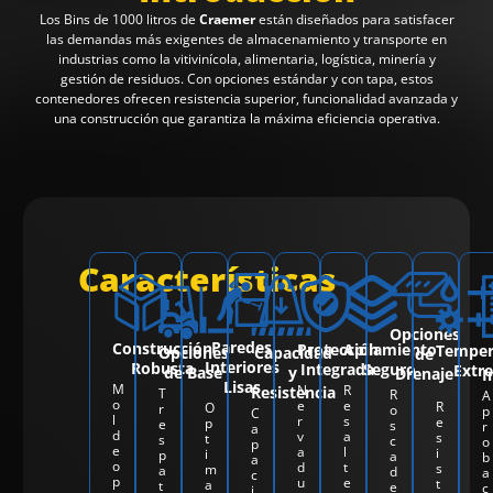
Los Bins de 1000 litros de
Craemer
están diseñados para satisfacer
las demandas más exigentes de almacenamiento y transporte en
industrias como la vitivinícola, alimentaria, logística, minería y
gestión de residuos. Con opciones estándar y con tapa, estos
contenedores ofrecen resistencia superior, funcionalidad avanzada y
una construcción que garantiza la máxima eficiencia operativa.
Características
Opciones
Paredes
Construcción
Protección
Apilamiento
Temper
Opciones
Capacidad
de
Interiores
Robusta
Integrada
Seguro
Extr
de Base
y
Drenaje
I
Lisas
M
N
R
Resistencia
T
R
A
o
e
e
R
O
r
o
p
C
l
r
s
e
p
e
s
r
a
d
v
a
s
t
s
c
o
p
e
a
l
i
i
p
a
b
a
o
d
t
s
m
a
d
a
c
p
u
e
t
a
t
e
c
i