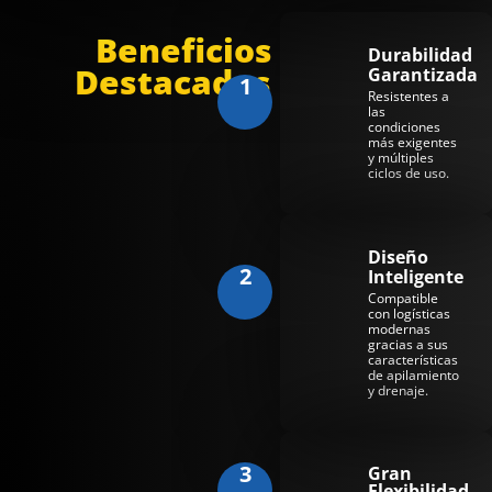
B
Beneficios
Durabilidad
Destacados
Garantizada
1
Resistentes a
las
condiciones
más exigentes
y múltiples
ciclos de uso.
Diseño
2
Inteligente
Compatible
con logísticas
modernas
gracias a sus
características
de apilamiento
y drenaje.
3
Gran
Flexibilidad