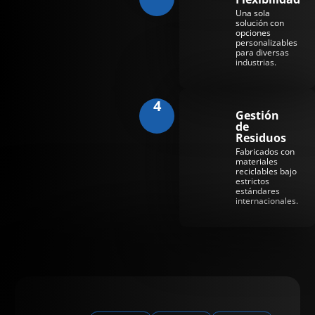
Una sola
solución con
opciones
personalizables
para diversas
industrias.
4
Gestión
de
Residuos
Fabricados con
materiales
reciclables bajo
estrictos
estándares
internacionales.