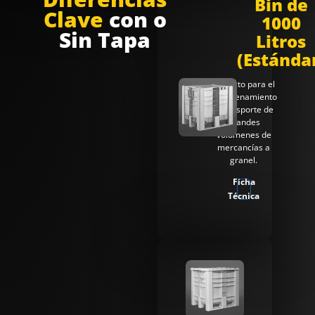
Bin de
Clave
con o
1000
Sin Tapa
Litros
(Estánda
Perfecto para el
almacenamiento
y transporte de
grandes
volúmenes de
mercancías a
granel.
Ficha
Técnica