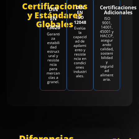
Certificaciones
Certificaciones
DIN
DIN
Adicionales
y Estándares
EN
ISO
EN
ISO
Globales
12048
9001,
13626
14001,
Evalúa
45001 y
la
Garanti
HACCP,
capacid
za
asegur
ad de
estabili
ando
apilami
dad
calidad,
ento y
estruct
sosteni
resiste
ural y
bilidad
ncia en
resiste
y
condici
ncia
segurid
ones
para
ad
industri
mercan
aliment
ales.
cías a
aria.
granel.
Diferencias