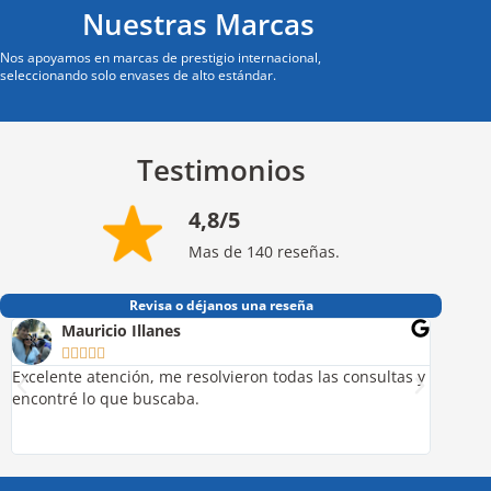
Nuestras Marcas
Nos apoyamos en marcas de prestigio internacional,
seleccionando solo envases de alto estándar.
Testimonios
4,8/5
Mas de 140 reseñas.
Revisa o déjanos una reseña
Mauricio Illanes
A






Excelente atención, me resolvieron todas las consultas y
Excelen
encontré lo que buscaba.
Superbi
tecnolo
Recome