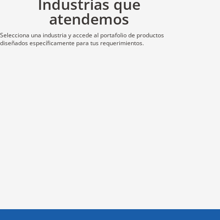
Industrias que
atendemos
Selecciona una industria y accede al portafolio de productos
diseñados específicamente para tus requerimientos.
I
n
d
u
s
t
r
i
a
P
e
t
r
o
q
u
í
m
i
c
a