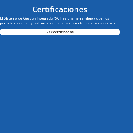
Certificaciones
El
Sistema de Gestión Integrado
(SGI) es una herramienta que nos
permite coordinar y optimizar de manera eficiente nuestros procesos.
Ver certificados
:
i
i