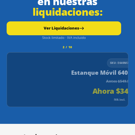
en nuestras
liquidaciones:
Ver Liquidaciones
Stock limitado · IVA incluido
2 / 10
SKU: E640MX
Estanque Móvil 640 Lit
Antes $549.990
Ahora $349.
IVA incl.