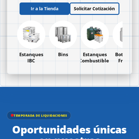
Ir a la Tienda
Solicitar Cotización
ones
Estanques
Bins
Estanques
Botellas y
IBC
Combustibles
Frascos
TEMPORADA DE LIQUIDACIONES
Oportunidades únicas