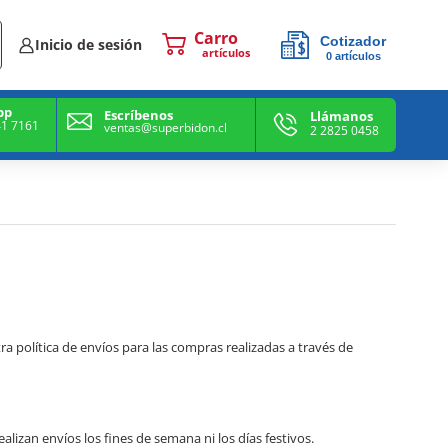
Cotizador
Inicio de sesión
0
artículos
0
artículos
pp
Escríbenos
Llámanos
41 7161
ventas@superbidon.cl
2 2825 0458
 política de envíos para las compras realizadas a través de
lizan envíos los fines de semana ni los días festivos.