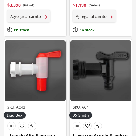
$
3.390
$
1.190
(IVA incl.)
(IVA incl.)
Agregar al carrito
Agregar al carrito
En stock
En stock
SKU: AC43
SKU: AC44
LiquiBox
DS Smith
Llave de Alto Flujo con
Llave con Acople Rapido y