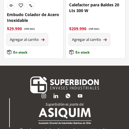
Calefactor para Baldes 20
Lts 300 W
Embudo Colador de Acero
Inoxidable
$
29.990
$
209.990
(IVA incl.)
(IVA incl.)
Agregar al carrito
Agregar al carrito
En stock
En stock
Superbidón es parte de: