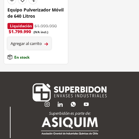
Equipo Pulverizador Móvil
de 640 Litros
$1.999.990
Liquidación
$
1.799.990
(IVA incl.)
Agregar al carrito
En stock
Superbidón es parte de: