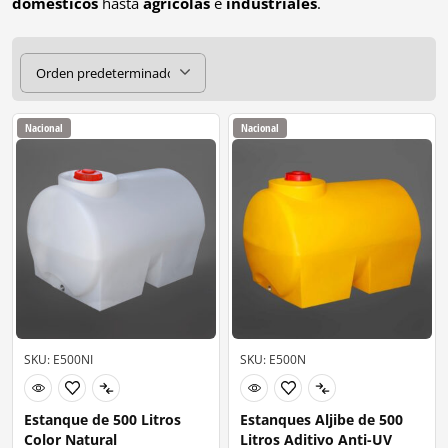
domésticos
hasta
agrícolas
e
industriales
.
Nacional
Nacional
SKU: E500NI
SKU: E500N
Estanque de 500 Litros
Estanques Aljibe de 500
Color Natural
Litros Aditivo Anti-UV