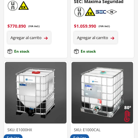
SEC: Máxima Seguridad
$
770.890
$
1.059.990
(IVA incl.)
(IVA incl.)
Agregar al carrito
Agregar al carrito
En stock
En stock
SKU: E1000HX
SKU: E1000CAL
Schütz
Schütz