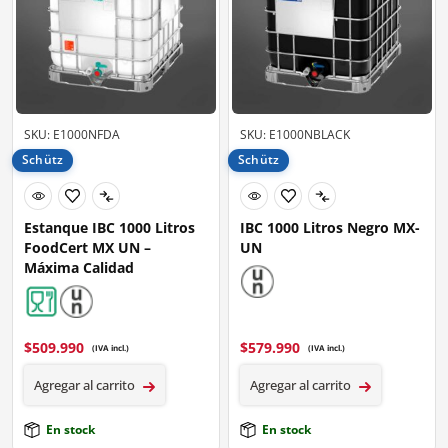
SKU: E1000NFDA
SKU: E1000NBLACK
Schütz
Schütz
Estanque IBC 1000 Litros
IBC 1000 Litros Negro MX-
FoodCert MX UN –
UN
Máxima Calidad
$
509.990
$
579.990
(IVA incl.)
(IVA incl.)
Agregar al carrito
Agregar al carrito
En stock
En stock