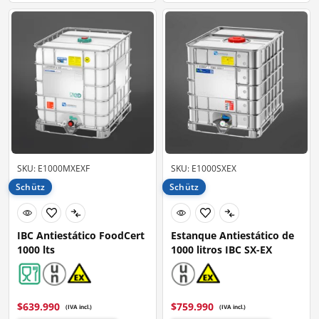
SKU: E1000MXEXF
SKU: E1000SXEX
Schütz
Schütz
IBC Antiestático FoodCert
Estanque Antiestático de
1000 lts
1000 litros IBC SX-EX
$
639.990
$
759.990
(IVA incl.)
(IVA incl.)