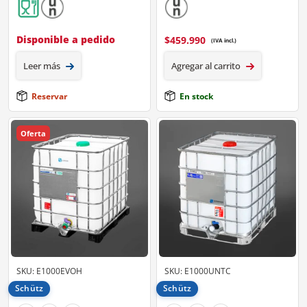
Disponible a pedido
$
459.990
(IVA incl.)
Leer más
Agregar al carrito
Reservar
En stock
Oferta
SKU: E1000EVOH
SKU: E1000UNTC
Schütz
Schütz