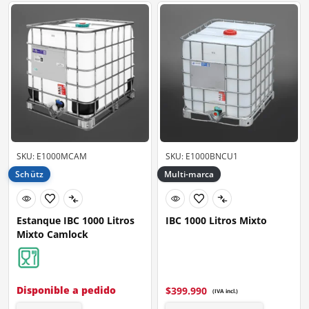
SKU: E1000MCAM
SKU: E1000BNCU1
Schütz
Multi-marca
Estanque IBC 1000 Litros
IBC 1000 Litros Mixto
Mixto Camlock
Disponible a pedido
$
399.990
(IVA incl.)