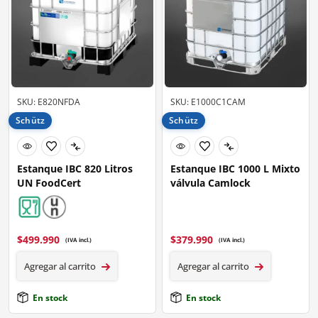
SKU: E820NFDA
SKU: E1000C1CAM
Schütz
Schütz
Estanque IBC 820 Litros
Estanque IBC 1000 L Mixto
UN FoodCert
válvula Camlock
$
499.990
$
379.990
(IVA incl.)
(IVA incl.)
Agregar al carrito
Agregar al carrito
En stock
En stock