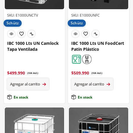
SKU: E1000UNCTV
SKU: E1000UNFC
Schütz
Schütz
IBC 1000 Lts UN Camlock
IBC 1000 Lts UN FoodCert
Tapa Ventilada
Patín Plástico
$
499.990
$
509.990
(IVA incl.)
(IVA incl.)
Agregar al carrito
Agregar al carrito
En stock
En stock