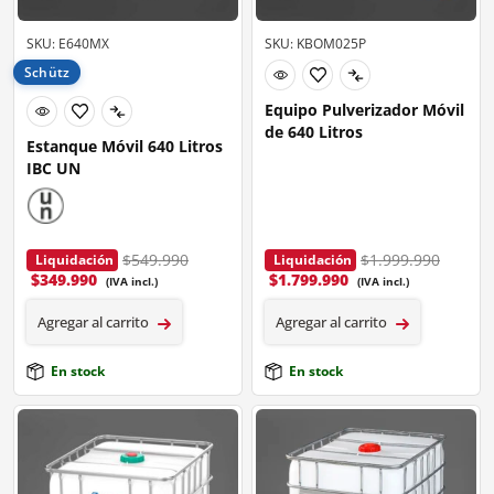
SKU: E640MX
SKU: KBOM025P
Schütz
Equipo Pulverizador Móvil
de 640 Litros
Estanque Móvil 640 Litros
IBC UN
$549.990
$1.999.990
Liquidación
Liquidación
$
349.990
$
1.799.990
(IVA incl.)
(IVA incl.)
Agregar al carrito
Agregar al carrito
En stock
En stock