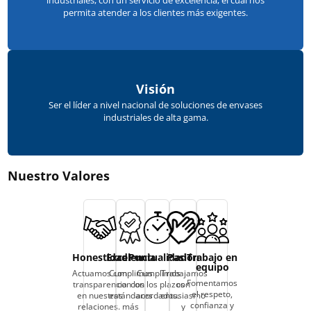
permita atender a los clientes más exigentes.
Visión
Ser el líder a nivel nacional de soluciones de envases
industriales de alta gama.
Nuestro Valores
Honestidad
Excelencia
Puntualidad
Pasión
Trabajo en
equipo
Actuamos con
Cumplimos
Cumplimos
Trabajamos
Fomentamos
transparencia
con los
con los plazos
con
el respeto,
en nuestras
estándares
acordados.
entusiasmo
confianza y
relaciones.
más
y