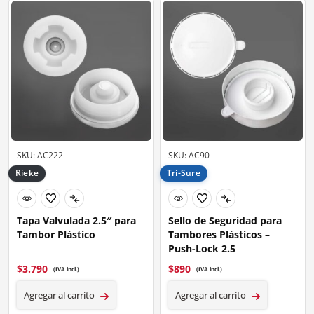
SKU: AC222
SKU: AC90
Rieke
Tri-Sure
Tapa Valvulada 2.5″ para
Sello de Seguridad para
Tambor Plástico
Tambores Plásticos –
Push-Lock 2.5
$
3.790
$
890
(IVA incl.)
(IVA incl.)
Agregar al carrito
Agregar al carrito