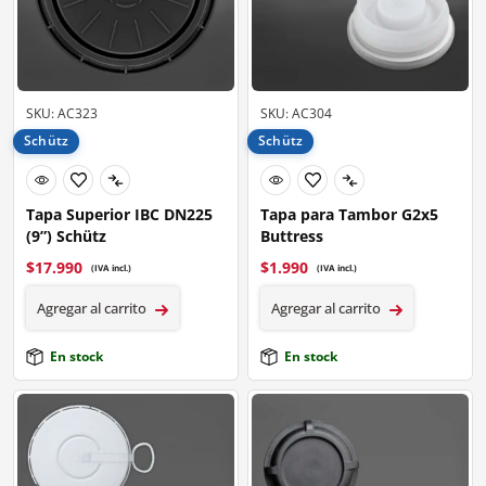
SKU: AC323
SKU: AC304
Schütz
Schütz
Tapa Superior IBC DN225
Tapa para Tambor G2x5
(9”) Schütz
Buttress
$
17.990
$
1.990
(IVA incl.)
(IVA incl.)
Agregar al carrito
Agregar al carrito
En stock
En stock