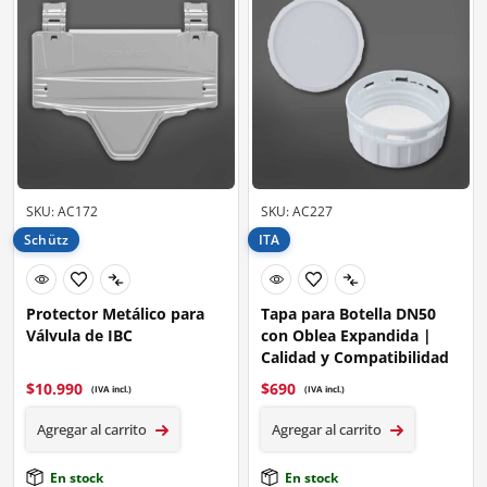
SKU: AC172
SKU: AC227
Schütz
ITA
Protector Metálico para
Tapa para Botella DN50
Válvula de IBC
con Oblea Expandida |
Calidad y Compatibilidad
$
10.990
$
690
(IVA incl.)
(IVA incl.)
Agregar al carrito
Agregar al carrito
En stock
En stock