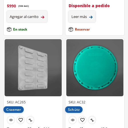
Disponible a pedido
$
990
(IVA incl.)
Agregar al carrito
Leer más
En stock
Reservar
SKU: AC265
SKU: AC32
Craemer
Schütz