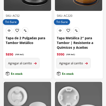
SKU: AC52
SKU: AC220
Tri-Sure
Tri-Sure
Tapa de 2 Pulgadas para
Tapa Metálica 2″ para
Tambor Metálico
Tambor | Resistente a
Químicos y Aceites
$
890
$
990
(IVA incl.)
(IVA incl.)
Agregar al carrito
Agregar al carrito
En stock
En stock