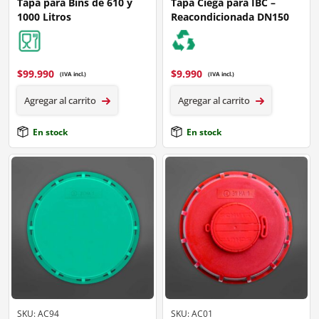
Tapa para Bins de 610 y
Tapa Ciega para IBC –
1000 Litros
Reacondicionada DN150
$
99.990
$
9.990
(IVA incl.)
(IVA incl.)
Agregar al carrito
Agregar al carrito
En stock
En stock
SKU: AC94
SKU: AC01