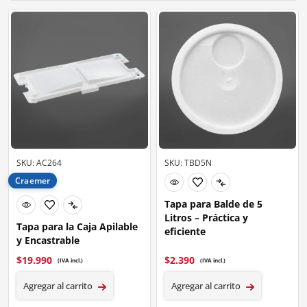
SKU: AC264
SKU: TBD5N
Craemer
Tapa para Balde de 5
Litros – Práctica y
Tapa para la Caja Apilable
eficiente
y Encastrable
$
19.990
$
2.390
(IVA incl.)
(IVA incl.)
Agregar al carrito
Agregar al carrito