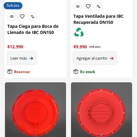
Schütz
Tapa Ventilada para IBC
Recuperada DN150
Tapa Ciega para Boca de
Llenado de IBC DN150
$
12.990
$
9.990
(IVA incl.)
Leer más
Agregar al carrito
Reservar
En stock