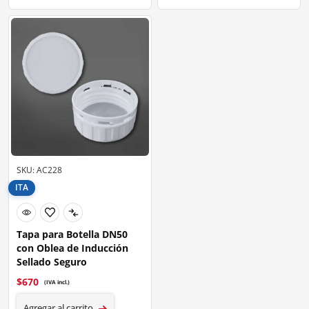
SKU: AC228
ITA
Tapa para Botella DN50
con Oblea de Inducción
Sellado Seguro
$
670
(IVA incl.)
Agregar al carrito