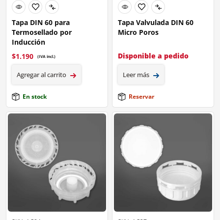
Tapa DIN 60 para
Tapa Valvulada DIN 60
Termosellado por
Micro Poros
Inducción
Disponible a pedido
$
1.190
(IVA incl.)
Agregar al carrito
Leer más
En stock
Reservar