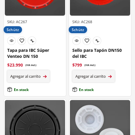
SKU: AC267
SKU: AC268
Schütz
Schütz
Tapa para IBC Súper
Sello para Tapón DN150
Venteo DN 150
del IBC
$
23.990
$
799
(IVA incl.)
(IVA incl.)
Agregar al carrito
Agregar al carrito
En stock
En stock