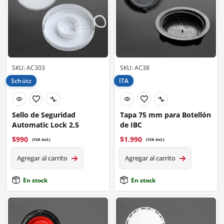
SKU: AC303
SKU: AC38
Schütz
ITA
Sello de Seguridad
Tapa 75 mm para Botellón
Automatic Lock 2,5
de IBC
$
990
$
1.990
(IVA incl.)
(IVA incl.)
Agregar al carrito
Agregar al carrito
En stock
En stock