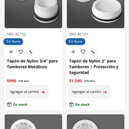
SKU: AC132
SKU: AC131
Tri-Sure
Tri-Sure
Tapón de Nylon 3/4” para
Tapón de Nylon 2” para
Tambores Metálicos
Tambores | Protección y
Seguridad
$
990
$
1.590
(IVA incl.)
(IVA incl.)
Agregar al carrito
Agregar al carrito
En stock
En stock