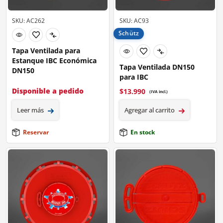
SKU: AC262
SKU: AC93
Schütz
Tapa Ventilada para
Estanque IBC Económica
Tapa Ventilada DN150
DN150
para IBC
Disponible a pedido
$
13.990
(IVA incl.)
Leer más
Agregar al carrito
Reservar
En stock