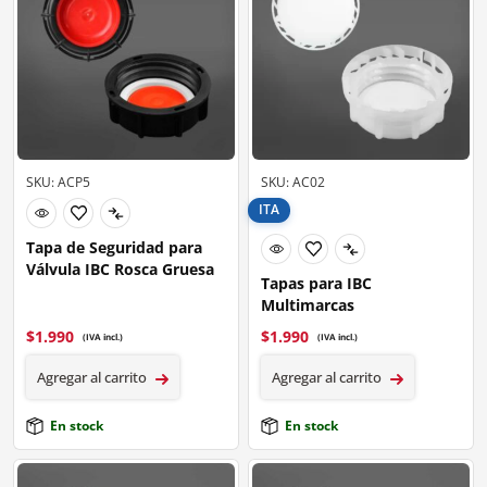
SKU: ACP5
SKU: AC02
ITA
Tapa de Seguridad para
Válvula IBC Rosca Gruesa
Tapas para IBC
Multimarcas
$
1.990
$
1.990
(IVA incl.)
(IVA incl.)
Agregar al carrito
Agregar al carrito
En stock
En stock