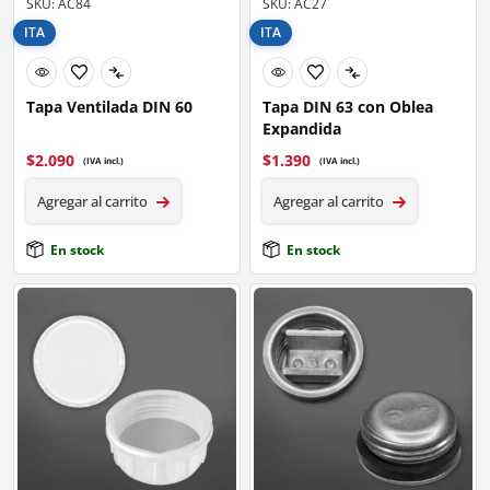
SKU: AC84
SKU: AC27
ITA
ITA
Tapa Ventilada DIN 60
Tapa DIN 63 con Oblea
Expandida
$
2.090
$
1.390
(IVA incl.)
(IVA incl.)
Agregar al carrito
Agregar al carrito
En stock
En stock