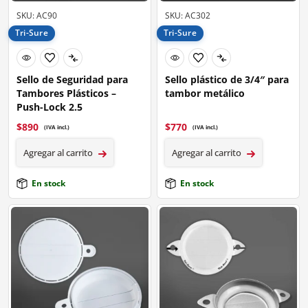
SKU: AC90
SKU: AC302
Tri-Sure
Tri-Sure
Sello de Seguridad para
Sello plástico de 3/4″ para
Tambores Plásticos –
tambor metálico
Push-Lock 2.5
$
890
$
770
(IVA incl.)
(IVA incl.)
Agregar al carrito
Agregar al carrito
En stock
En stock