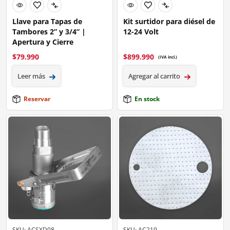
Llave para Tapas de
Kit surtidor para diésel de
Tambores 2” y 3/4” |
12-24 Volt
Apertura y Cierre
$
79.990
$
899.990
(IVA incl.)
Leer más
Agregar al carrito
Reservar
En stock
SKU: ACSXD08
SKU: AC219