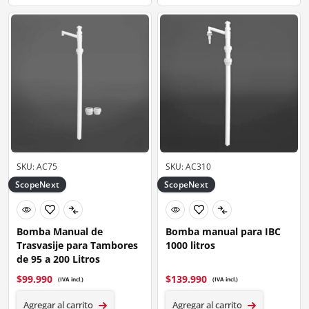
SKU: AC75
SKU: AC310
ScopeNext
ScopeNext
Bomba Manual de
Bomba manual para IBC
Trasvasije para Tambores
1000 litros
de 95 a 200 Litros
$
99.990
$
139.990
(IVA incl.)
(IVA incl.)
Agregar al carrito
Agregar al carrito