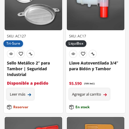
SKU: AC127
SKU: AC17
Tri-Sure
LiquiBox
Sello Metálico 2” para
Llave Autoventilada 3/4”
Tambor | Seguridad
para Bidón y Tambor
Industrial
Disponible a pedido
$
5.590
(IVA incl.)
Leer más
Agregar al carrito
Reservar
En stock