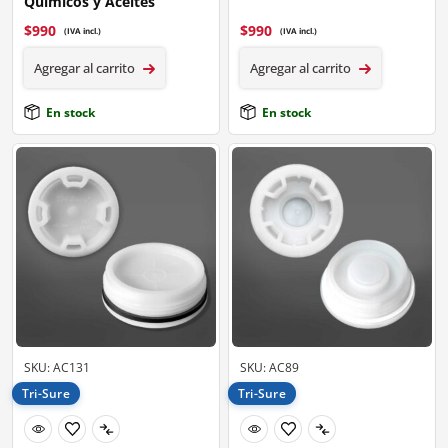
Químicos y Aceites
$
990
$
990
(IVA incl.)
(IVA incl.)
Agregar al carrito
Agregar al carrito
En stock
En stock
SKU: AC131
SKU: AC89
Tri-Sure
Tri-Sure