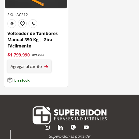
SKU: AC312
Volteador de Tambores
Manual 350 Kg | Gira
Fácilmente
$
1.799.990
(IVA incl.)
Agregar al carrito
En stock
Superbidón es parte de: