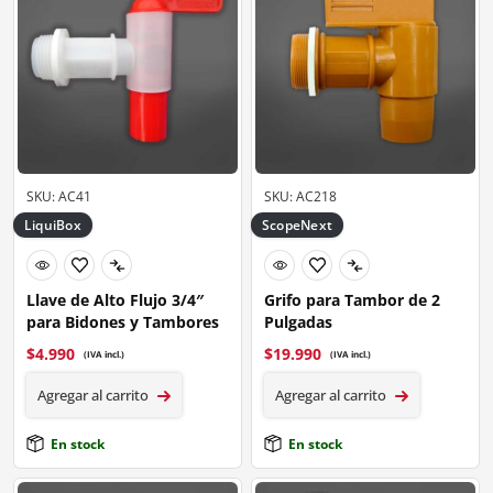
SKU: AC41
SKU: AC218
LiquiBox
ScopeNext
Llave de Alto Flujo 3/4″
Grifo para Tambor de 2
para Bidones y Tambores
Pulgadas
$
4.990
$
19.990
(IVA incl.)
(IVA incl.)
Agregar al carrito
Agregar al carrito
En stock
En stock