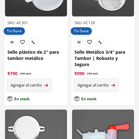
SKU: AC301
SKU: AC128
Tri-Sure
Tri-Sure
Sello plástico de 2″ para
Sello Metálico 3/4” para
tambor metálico
Tambor | Robusto y
Seguro
$
790
$
990
(IVA incl.)
(IVA incl.)
Agregar al carrito
Agregar al carrito
En stock
En stock