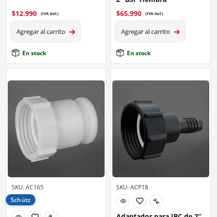
$
12.990
$
65.990
(IVA incl.)
(IVA incl.)
Agregar al carrito
Agregar al carrito
En stock
En stock
SKU: AC165
SKU: ACP18
Schütz
Adaptador para IBC de 2”