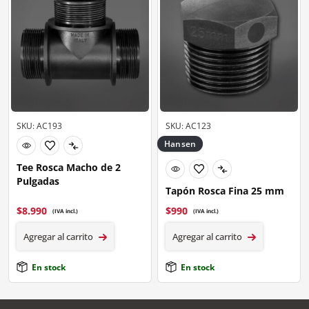
SKU: AC193
SKU: AC123
Hansen
Tee Rosca Macho de 2
Pulgadas
Tapón Rosca Fina 25 mm
$
8.990
$
990
(IVA incl.)
(IVA incl.)
Agregar al carrito
Agregar al carrito
En stock
En stock