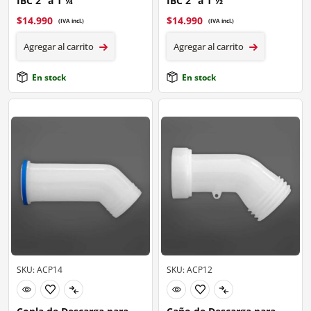
IBC 2” a 1 ¼”
IBC 2” a 1 ½”
$
14.990
$
14.990
(IVA incl.)
(IVA incl.)
Agregar al carrito
Agregar al carrito
En stock
En stock
SKU: ACP14
SKU: ACP12