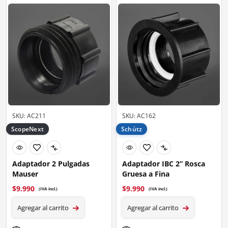
SKU: AC211
SKU: AC162
ScopeNext
Schütz
Adaptador 2 Pulgadas
Adaptador IBC 2” Rosca
Mauser
Gruesa a Fina
$
9.990
$
9.990
(IVA incl.)
(IVA incl.)
Agregar al carrito
Agregar al carrito