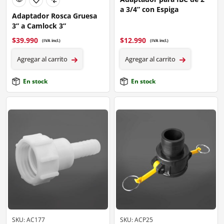
a 3/4” con Espiga
Adaptador Rosca Gruesa
3” a Camlock 3”
$
39.990
$
12.990
(IVA incl.)
(IVA incl.)
Agregar al carrito
Agregar al carrito
En stock
En stock
SKU: AC177
SKU: ACP25