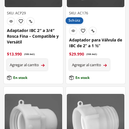
SKU: ACP29
SKU: AC176
Schütz
Adaptador IBC 2″ a 3/4″
Rosca Fina – Compatible y
Adaptador para Válvula de
Versátil
IBC de 2” a 1 ½”
$
13.990
$
29.990
(IVA incl.)
(IVA incl.)
Agregar al carrito
Agregar al carrito
En stock
En stock