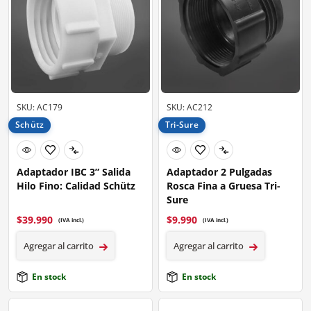
SKU: AC179
SKU: AC212
Schütz
Tri-Sure
Adaptador IBC 3” Salida
Adaptador 2 Pulgadas
Hilo Fino: Calidad Schütz
Rosca Fina a Gruesa Tri-
Sure
$
39.990
$
9.990
(IVA incl.)
(IVA incl.)
Agregar al carrito
Agregar al carrito
En stock
En stock