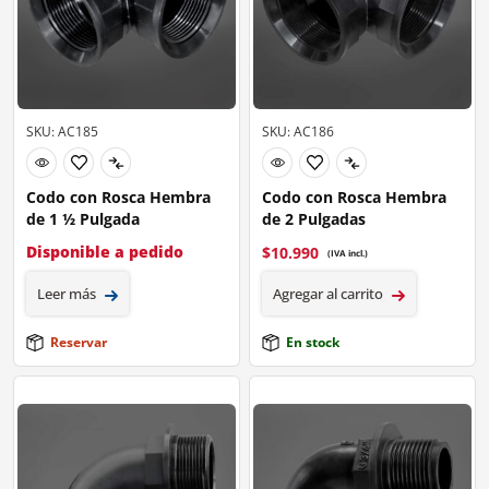
SKU: AC185
SKU: AC186
Codo con Rosca Hembra
Codo con Rosca Hembra
de 1 ½ Pulgada
de 2 Pulgadas
Disponible a pedido
$
10.990
(IVA incl.)
Leer más
Agregar al carrito
Reservar
En stock