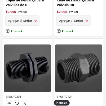
Copla de Descarga para
Caño de Descarga para
Válvulas de IBC
Válvula IBC
$
2.990
$
2.990
(IVA incl.)
(IVA incl.)
Agregar al carrito
Agregar al carrito
En stock
En stock
SKU: AC201
SKU: AC124
Hansen