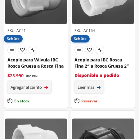
SKU: AC21
SKU: AC164
Schütz
Schütz
Acople para Válvula IBC
Acople para IBC Rosca
Rosca Gruesa a Rosca Fina
Fina 2″ a Rosca Gruesa 2″
Disponible a pedido
$
25.990
(IVA incl.)
Agregar al carrito
Leer más
En stock
Reservar