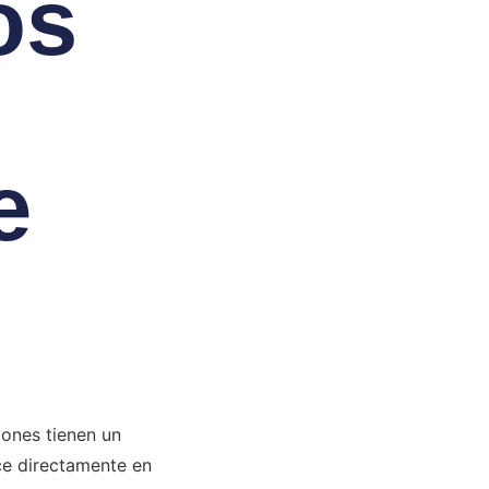
os
e
iones tienen un
ce directamente en