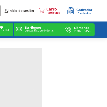
Cotizador
Inicio de sesión
0
artículos
0
artículos
pp
Escríbenos
Llámanos
41 7161
ventas@superbidon.cl
2 2825 0458