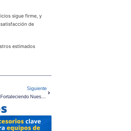
cios sigue firme, y
satisfacción de
estros estimados
Siguiente
Superbidón Marca Registrada. !Fortaleciendo Nuestro Crecimiento Y Posición En El Mercado!
os