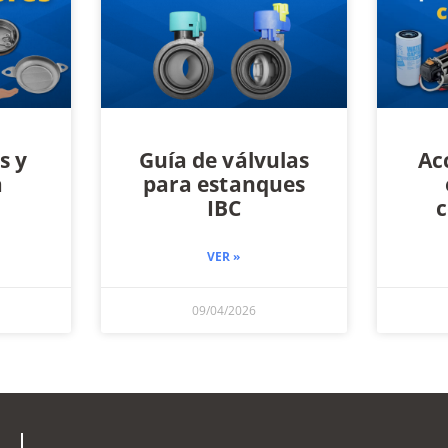
s y
Guía de válvulas
Ac
a
para estanques
IBC
c
VER »
09/04/2026