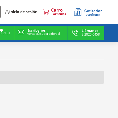
Cotizador
Inicio de sesión
0
artículos
0
artículos
pp
Escríbenos
Llámanos
41 7161
ventas@superbidon.cl
2 2825 0458