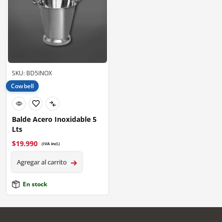
SKU: BD5INOX
Cowbell
Balde Acero Inoxidable 5
Lts
$
19.990
(IVA incl.)
Agregar al carrito
En stock