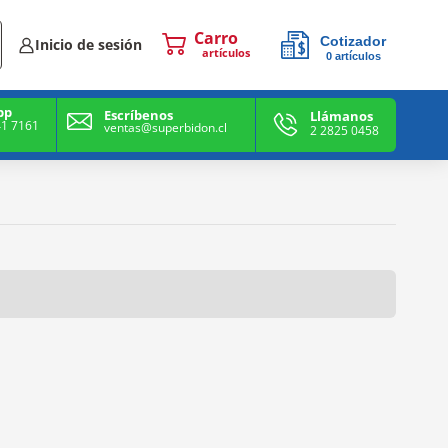
Cotizador
Inicio de sesión
0
artículos
0
artículos
pp
Escríbenos
Llámanos
41 7161
ventas@superbidon.cl
2 2825 0458