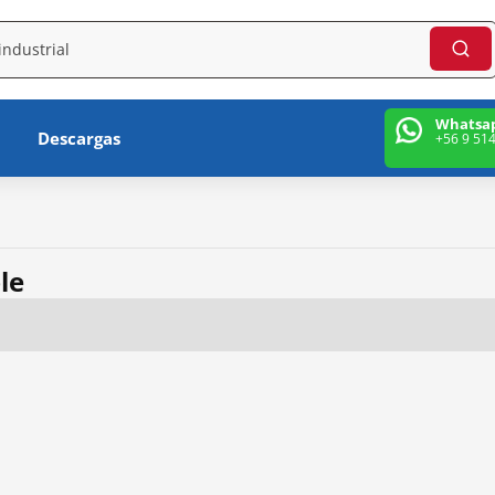
Whatsa
Descargas
+56 9 51
le