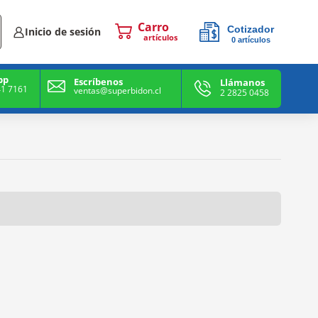
Cotizador
Inicio de sesión
0
artículos
0
artículos
pp
Escríbenos
Llámanos
41 7161
ventas@superbidon.cl
2 2825 0458