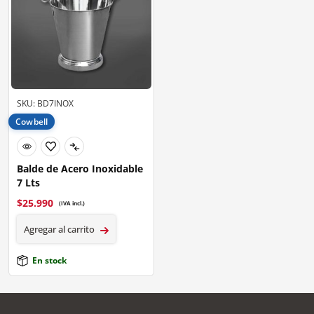
SKU: BD7INOX
Cowbell
Balde de Acero Inoxidable
7 Lts
$
25.990
(IVA incl.)
Agregar al carrito
En stock