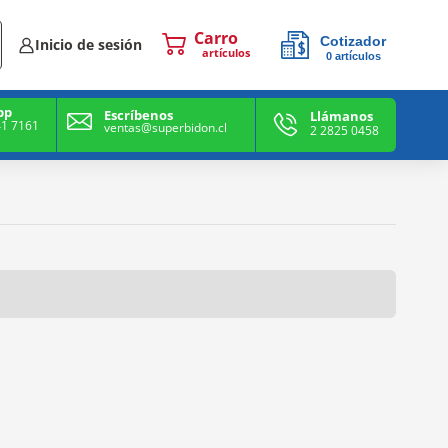
Cotizador
Inicio de sesión
0
artículos
0
artículos
pp
Escríbenos
Llámanos
41 7161
ventas@superbidon.cl
2 2825 0458