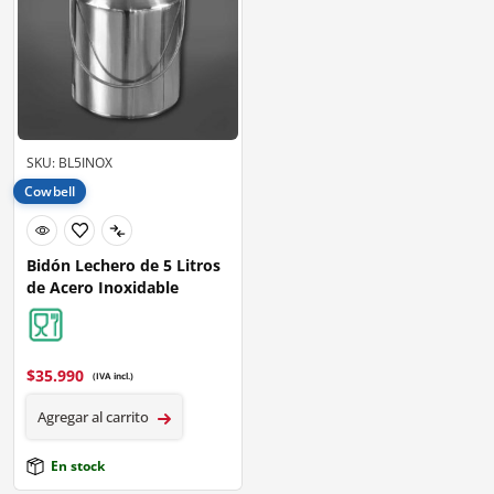
SKU: BL5INOX
Cowbell
Bidón Lechero de 5 Litros
de Acero Inoxidable
$
35.990
(IVA incl.)
Agregar al carrito
En stock