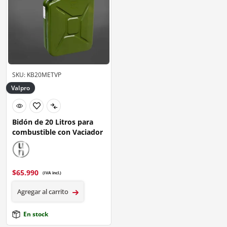
SKU: KB20METVP
Valpro
Bidón de 20 Litros para
combustible con Vaciador
$
65.990
(IVA incl.)
Agregar al carrito
En stock