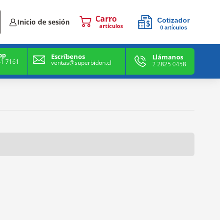
Cotizador
Inicio de sesión
0
artículos
0
artículos
pp
Escríbenos
Llámanos
41 7161
ventas@superbidon.cl
2 2825 0458