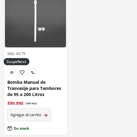
SKU: AC75
ScopeNext
Bomba Manual de
Trasvasije para Tambores
de 95 a 200 Litros
$
99.990
(IVA incl.)
Agregar al carrito
En stock