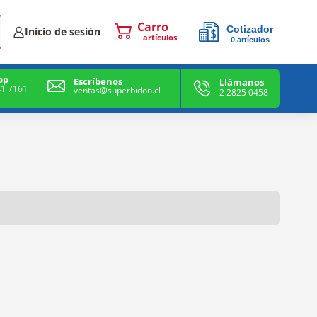
Cotizador
Inicio de sesión
0
artículos
0
artículos
pp
Escríbenos
Llámanos
41 7161
ventas@superbidon.cl
2 2825 0458