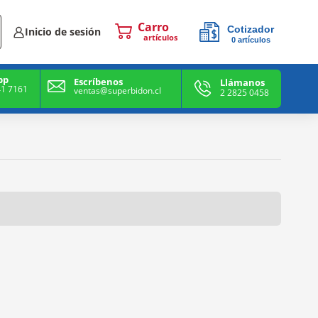
Cotizador
Inicio de sesión
0
artículos
0
artículos
pp
Escríbenos
Llámanos
41 7161
ventas@superbidon.cl
2 2825 0458