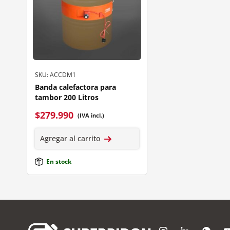
SKU: ACCDM1
Banda calefactora para
tambor 200 Litros
$
279.990
(IVA incl.)
Agregar al carrito
En stock