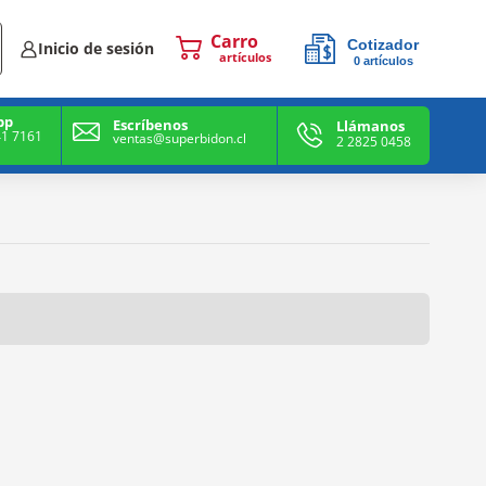
Cotizador
Inicio de sesión
0
artículos
0
artículos
pp
Escríbenos
Llámanos
41 7161
ventas@superbidon.cl
2 2825 0458