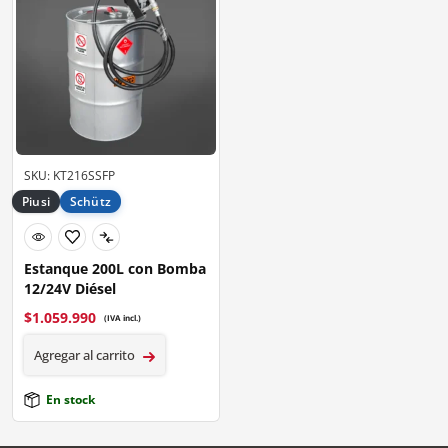
SKU: KT216SSFP
Piusi
Schütz
Estanque 200L con Bomba
12/24V Diésel
$
1.059.990
(IVA incl.)
Agregar al carrito
En stock