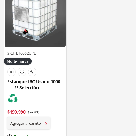
SKU: E10002UPL
Multi-marca
Estanque IBC Usado 1000
L – 2ª Selección
$
199.990
(IVA incl.)
Agregar al carrito