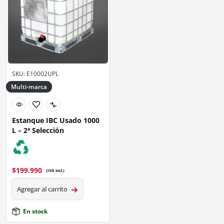
SKU: E10002UPL
Multi-marca
Estanque IBC Usado 1000
L – 2ª Selección
$
199.990
(IVA incl.)
Agregar al carrito
En stock