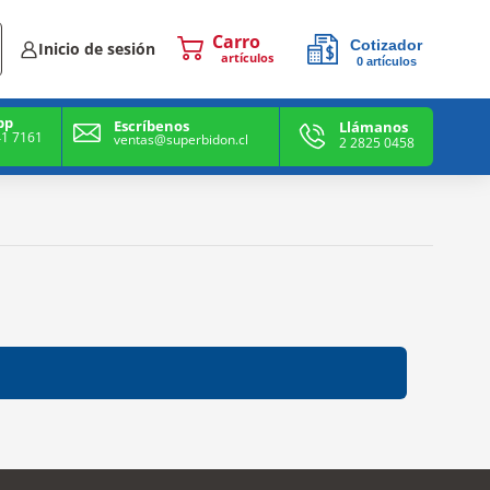
Cotizador
Inicio de sesión
0
artículos
0
artículos
pp
Escríbenos
Llámanos
41 7161
ventas@superbidon.cl
2 2825 0458