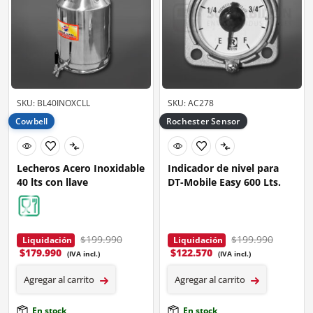
SKU: BL40INOXCLL
SKU: AC278
Cowbell
Rochester Sensor
Lecheros Acero Inoxidable
Indicador de nivel para
40 lts con llave
DT-Mobile Easy 600 Lts.
$199.990
$199.990
Liquidación
Liquidación
$
179.990
$
122.570
(IVA incl.)
(IVA incl.)
Agregar al carrito
Agregar al carrito
En stock
En stock