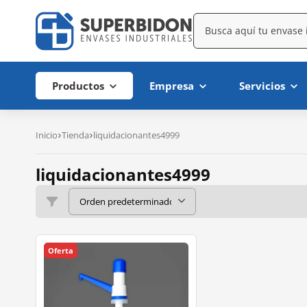
Productos
Empresa
Servicios
Inicio
Tienda
liquidacionantes4999
liquidacionantes4999
Oferta