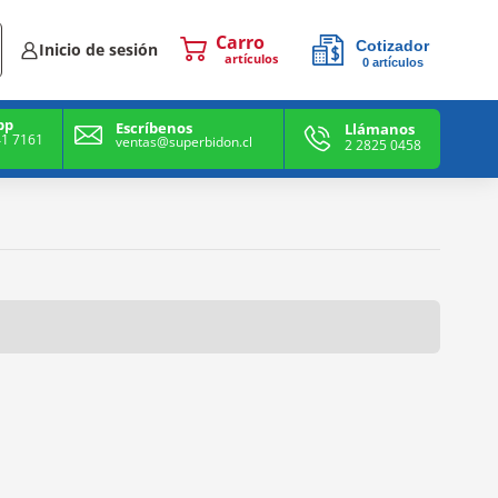
Cotizador
Inicio de sesión
0
artículos
0
artículos
pp
Escríbenos
Llámanos
41 7161
ventas@superbidon.cl
2 2825 0458