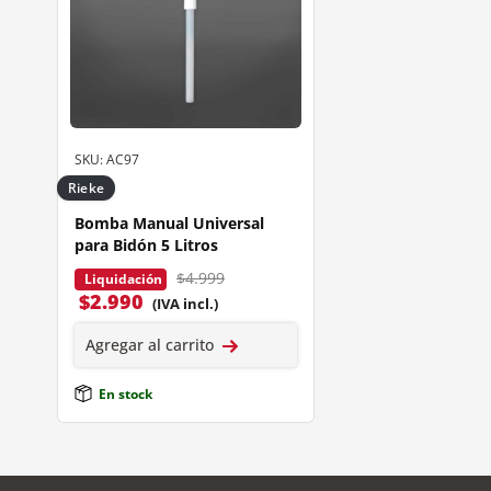
SKU: AC97
Rieke
Bomba Manual Universal
para Bidón 5 Litros
$4.999
Liquidación
$
2.990
(IVA incl.)
Agregar al carrito
En stock