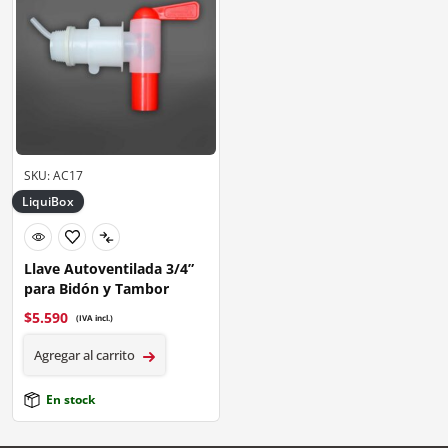
SKU: AC17
LiquiBox
Llave Autoventilada 3/4”
para Bidón y Tambor
$
5.590
(IVA incl.)
Agregar al carrito
En stock