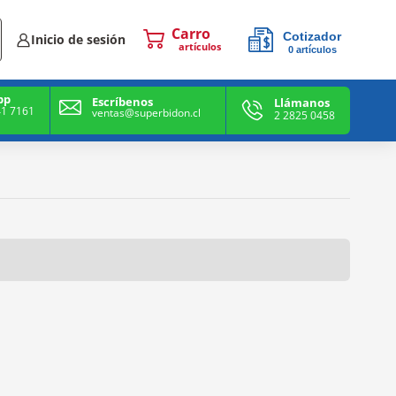
Cotizador
Inicio de sesión
0
artículos
0
artículos
pp
Escríbenos
Llámanos
41 7161
ventas@superbidon.cl
2 2825 0458