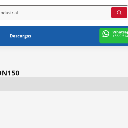
Whatsa
Descargas
+56 9 51
 DN150