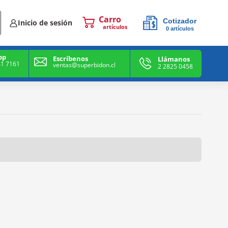
Cotizador
Inicio de sesión
0
artículos
0
artículos
pp
Escríbenos
Llámanos
41 7161
ventas@superbidon.cl
2 2825 0458