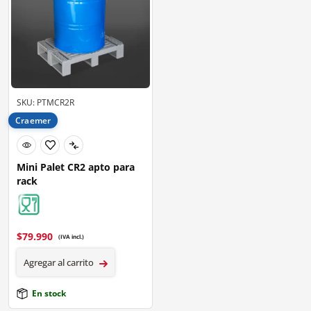
SKU: PTMCR2R
Craemer
Mini Palet CR2 apto para
rack
$
79.990
(IVA incl.)
Agregar al carrito
En stock