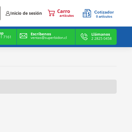
Cotizador
Inicio de sesión
0
artículos
0
artículos
pp
Escríbenos
Llámanos
41 7161
ventas@superbidon.cl
2 2825 0458