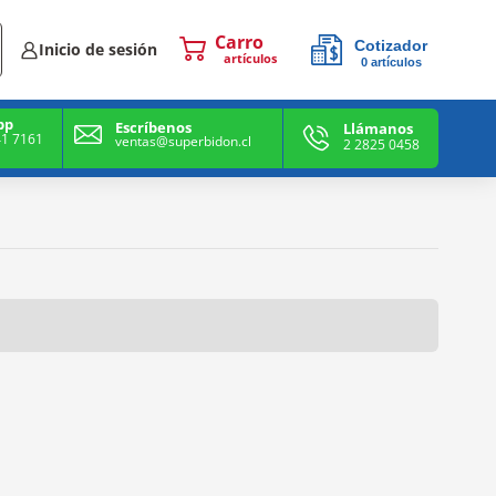
Cotizador
Inicio de sesión
0
artículos
0
artículos
pp
Escríbenos
Llámanos
41 7161
ventas@superbidon.cl
2 2825 0458