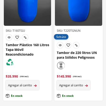
SKU: T160TGU
SKU: T220TGNUN
Schütz
Tambor Plástico 160 Litros
Tapa Móvil
Tambor de 220 litros UN
Reacondicionado
para Sólidos Peligrosos
$
35.990
$
145.990
(IVA incl.)
(IVA incl.)
Agregar al carrito
Agregar al carrito
En stock
En stock