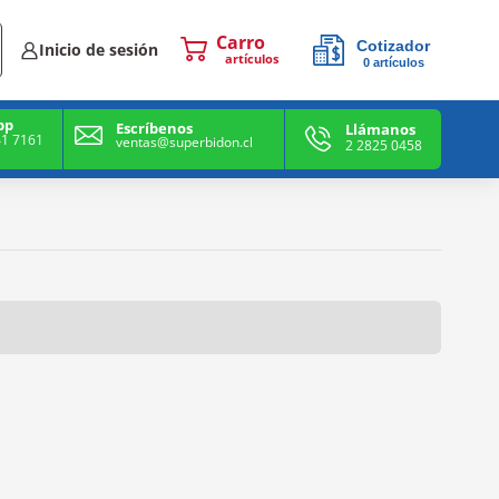
Cotizador
Inicio de sesión
0
artículos
0
artículos
pp
Escríbenos
Llámanos
41 7161
ventas@superbidon.cl
2 2825 0458