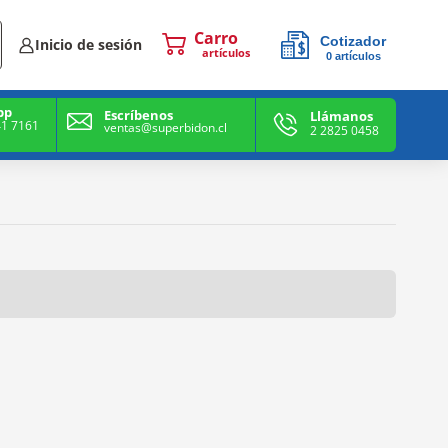
Cotizador
Inicio de sesión
0
artículos
0
artículos
pp
Escríbenos
Llámanos
41 7161
ventas@superbidon.cl
2 2825 0458