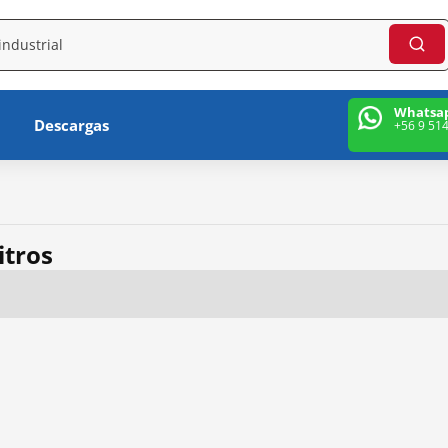
Whatsa
Descargas
+56 9 51
itros