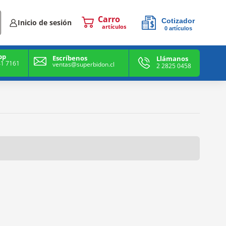
Cotizador
Inicio de sesión
0
artículos
0
artículos
pp
Escríbenos
Llámanos
41 7161
ventas@superbidon.cl
2 2825 0458