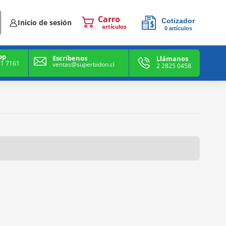
Cotizador
Inicio de sesión
0
artículos
0
artículos
pp
Escríbenos
Llámanos
41 7161
ventas@superbidon.cl
2 2825 0458