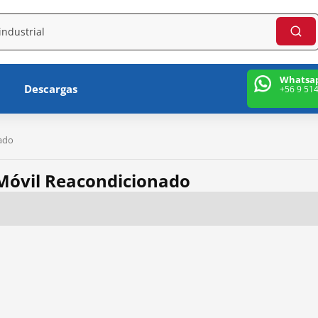
Whatsa
Descargas
+56 9 51
nado
 Móvil Reacondicionado