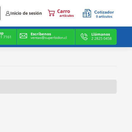
Cotizador
Inicio de sesión
0
artículos
0
artículos
pp
Escríbenos
Llámanos
41 7161
ventas@superbidon.cl
2 2825 0458