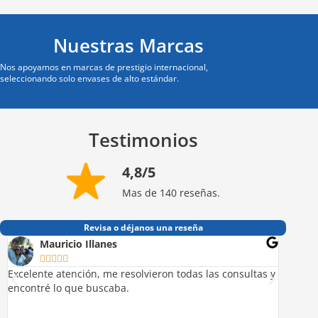
Nuestras Marcas
Nos apoyamos en marcas de prestigio internacional,
seleccionando solo envases de alto estándar.
Testimonios
4,8/5
Mas de 140 reseñas.
Revisa o déjanos una reseña
Mauricio Illanes
A






Excelente atención, me resolvieron todas las consultas y
Excelen
encontré lo que buscaba.
Superbi
tecnolo
Recome