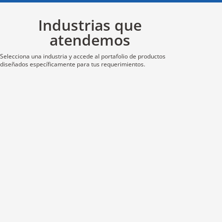
Industrias que
atendemos
Selecciona una industria y accede al portafolio de productos
diseñados específicamente para tus requerimientos.
I
n
d
u
s
t
r
i
a
P
e
t
r
o
q
u
í
m
i
c
a