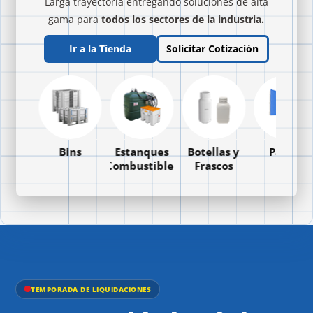
Larga trayectoria entregando soluciones de alta
gama para
todos los sectores de la industria.
Ir a la Tienda
Solicitar Cotización
nques
Bins
Estanques
Botellas y
Palets
BC
Combustibles
Frascos
TEMPORADA DE LIQUIDACIONES