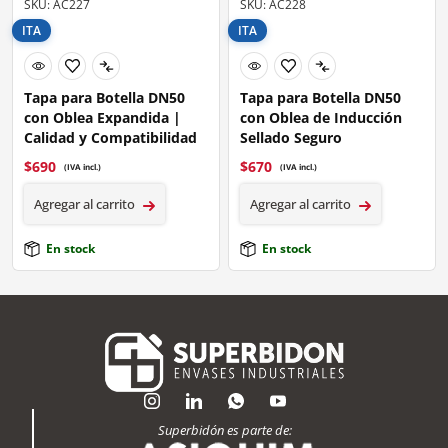
SKU: AC227
SKU: AC228
ITA
ITA
Tapa para Botella DN50
Tapa para Botella DN50
con Oblea Expandida |
con Oblea de Inducción
Calidad y Compatibilidad
Sellado Seguro
$
690
$
670
(IVA incl.)
(IVA incl.)
Agregar al carrito
Agregar al carrito
En stock
En stock
Superbidón es parte de: