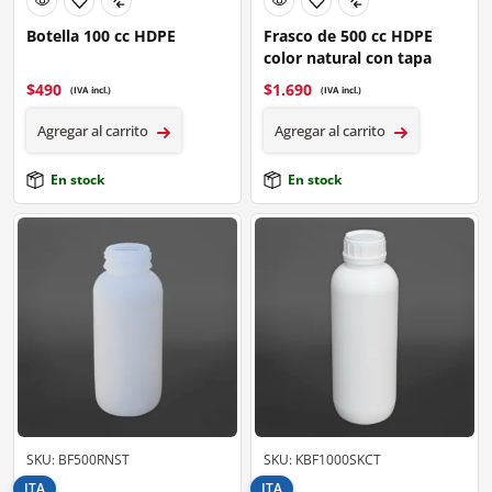
Botella 100 cc HDPE
Frasco de 500 cc HDPE
color natural con tapa
$
490
$
1.690
(IVA incl.)
(IVA incl.)
Agregar al carrito
Agregar al carrito
En stock
En stock
SKU: BF500RNST
SKU: KBF1000SKCT
ITA
ITA