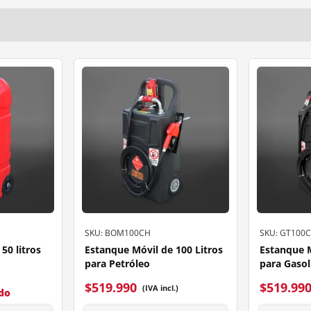
SKU: BOM100CH
SKU: GT100
50 litros
Estanque Móvil de 100 Litros
Estanque M
para Petróleo
para Gasol
$
519.990
$
519.99
(IVA incl.)
ido