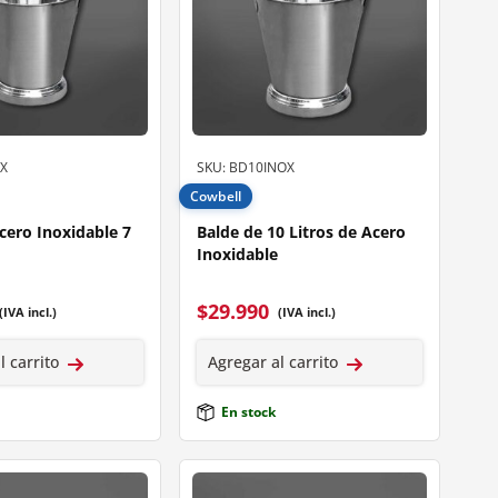
X
SKU: BD10INOX
Cowbell
cero Inoxidable 7
Balde de 10 Litros de Acero
Inoxidable
$
29.990
(IVA incl.)
(IVA incl.)
l carrito
Agregar al carrito
En stock