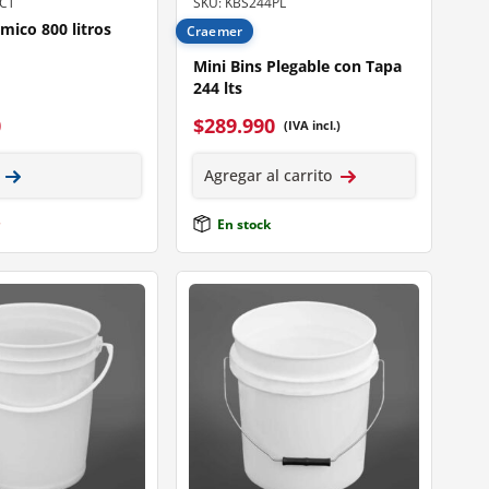
BCT
SKU: KBS244PL
rmico 800 litros
Craemer
Mini Bins Plegable con Tapa
244 lts
0
$
289.990
(IVA incl.)
Agregar al carrito
En stock