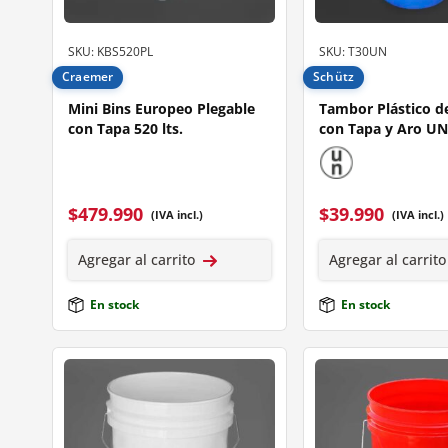
SKU: KBS520PL
SKU: T30UN
Craemer
Schütz
Mini Bins Europeo Plegable
Tambor Plástico de
con Tapa 520 lts.
con Tapa y Aro U
$
479.990
$
39.990
(IVA incl.)
(IVA incl.)
Agregar al carrito
Agregar al carrito
En stock
En stock