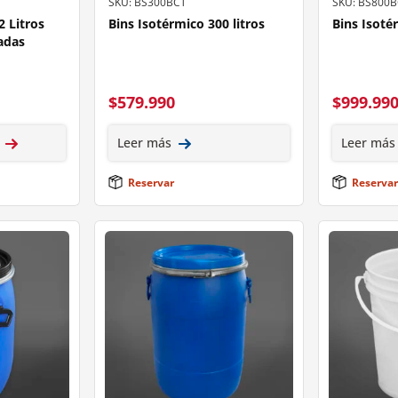
SKU: BS300BCT
SKU: BS800
2 Litros
Bins Isotérmico 300 litros
Bins Isoté
adas
$
579.990
$
999.99
Leer más
Leer más
Reservar
Reservar