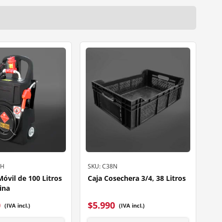
CH
SKU: C38N
óvil de 100 Litros
Caja Cosechera 3/4, 38 Litros
ina
0
$
5.990
(IVA incl.)
(IVA incl.)