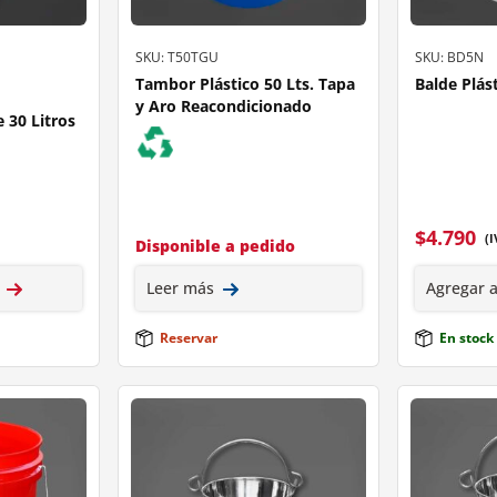
SKU: T50TGU
SKU: BD5N
Tambor Plástico 50 Lts. Tapa
Balde Plást
y Aro Reacondicionado
 30 Litros
N
$
4.790
(I
Disponible a pedido
Leer más
Agregar a
Reservar
En stock