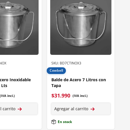
INOX
SKU: BD7CTINOX3
Cowbell
cero Inoxidable
Balde de Acero 7 Litros con
 Lts
Tapa
$
31.990
(IVA incl.)
(IVA incl.)
l carrito
Agregar al carrito
En stock