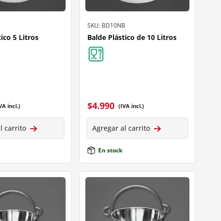
SKU: BD10NB
ico 5 Litros
Balde Plástico de 10 Litros
$
4.990
VA incl.)
(IVA incl.)
l carrito
Agregar al carrito
En stock