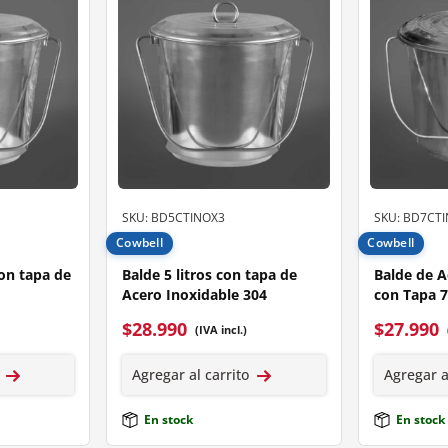
SKU: BD5CTINOX3
SKU: BD7CT
Cowbell
Cowbell
con tapa de
Balde 5 litros con tapa de
Balde de A
Acero Inoxidable 304
con Tapa 7
$
28.990
$
27.990
(IVA incl.)
Agregar al carrito
Agregar a
En stock
En stock