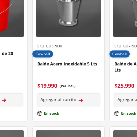
SKU: BD5INOX
SKU: BD7INO
o de 20
Cowbell
Cowbell
Balde Acero Inoxidable 5 Lts
Balde de A
Lts
$
19.990
$
25.990
(IVA incl.)
Agregar al carrito
Agregar a
En stock
En stock