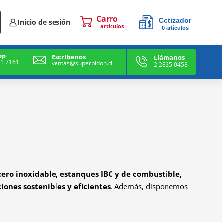
Cotizador
Inicio de sesión
0
artículos
0
artículos
pp
Escríbenos
Llámanos
41 7161
ventas@superbidon.cl
2 2825 0458
cero inoxidable, estanques IBC y de combustible,
ciones sostenibles y eficientes
. Además, disponemos