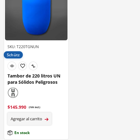
SKU: T220TGNUN
Schütz
Tambor de 220 litros UN
para Sólidos Peligrosos
$
145.990
(IVA incl.)
Agregar al carrito
En stock