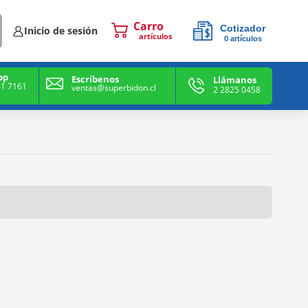
Cotizador
Inicio de sesión
0
artículos
0
artículos
pp
Escríbenos
Llámanos
41 7161
ventas@superbidon.cl
2 2825 0458