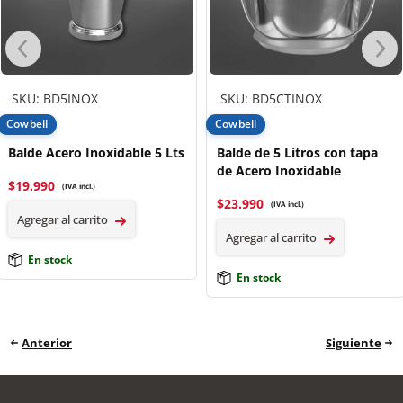
SKU: BD5INOX
SKU: BD5CTINOX
Cowbell
Cowbell
Balde Acero Inoxidable 5 Lts
Balde de 5 Litros con tapa
de Acero Inoxidable
$
19.990
(IVA incl.)
$
23.990
(IVA incl.)
Agregar al carrito
Agregar al carrito
En stock
En stock
Anterior
Siguiente