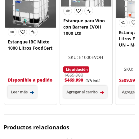
Estanque para Vino
con Barrera EVOH
Estanque
1000 Lts
Litros F
Estanque IBC Mixto
UN – Máx
1000 Litros FoodCert
SKU: E1000EVOH
SKU: E
Liquidación
$669.900
Disponible a pedido
$
469.990
$
509.990
(IVA incl.)
Leer más
Agregar al carrito
Agregar a
Productos relacionados