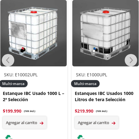
SKU: E10002UPL
SKU: E1000UPL
Multi-marca
Multi-marca
Estanque IBC Usado 1000 L –
Estanques IBC Usados 1000
2ª Selección
Litros de 1era Selección
$
199.990
$
219.990
(IVA incl.)
(IVA incl.)
Agregar al carrito
Agregar al carrito